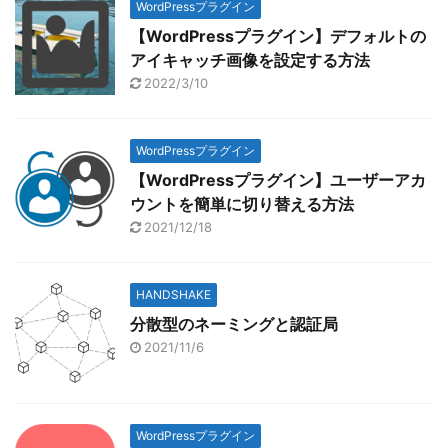
2021年8月6日(金)以降に
WordPressプラグイン
いただいたお問合せにつ
【WordPressプラグイン】デフォルトの
いて、回答までにお時間
アイキャッチ画像を設定する方法
をいただく場合がござい
2022/3/10
ます。※2：休業期間中に
いただいたお問い合わせ
については、営業開始日
WordPressプラグイン
2021年8月16日(月)より
【WordPressプラグイン】ユーザーアカ
順次回答をさせていただ
ウントを簡単に切り替える方法
きます。
2021/12/18
HANDSHAKE
分散型のネーミングと認証局
2021/11/6
WordPressプラグイン