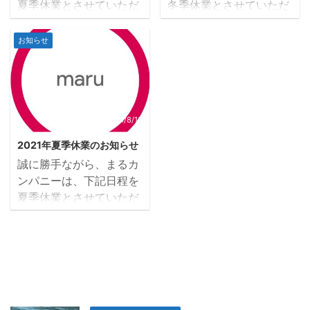
夏季休業とさせていただ
冬季休業とさせていただ
間中にいただいたお問い
中にいただいたお問い合
きます。ご不便をお掛け
きます。ご不便をお掛け
合わせについては、営業
わせについては、営業開
致しますが、ご理解の
致しますが、ご理解の
お知らせ
開始日2023年8月21日
始日2023年1月5日(木)よ
程、宜しくお願い申し上
程、宜しくお願い申し上
(月)より順次回答をさせ
り順次回答をさせていた
げます。 夏季休業期間 :
げます。 冬季休業期間 :
ていただきます。
だきます。
2022年8月11日(木)～
2021年12月29日(水)～
2022年8月16日(火) ※1：
2022年1月4日(火) ※1：
2022年8月11日(木)以降
2021年12月29日(水)以
2021/8/10
にいただいたお問合せに
降にいただいたお問合せ
2021年夏季休業のお知らせ
ついて、回答までにお時
について、回答までにお
誠に勝手ながら、まるカ
間をいただく場合がござ
時間をいただく場合がご
ンパニーは、下記日程を
います。※2：休業期間中
ざいます。※2：休業期間
夏季休業とさせていただ
にいただいたお問い合わ
中にいただいたお問い合
きます。ご不便をお掛け
せについては、営業開始
わせについては、営業開
致しますが、ご理解の
日2022年8月17日(月)よ
始日2022年1月5日(水)よ
程、宜しくお願い申し上
り順次回答をさせていた
り順次回答をさせていた
げます。 夏季休業期間 :
だきます。
だきます。
2021年8月11日(水)～
2021年8月15日(日) ※1：